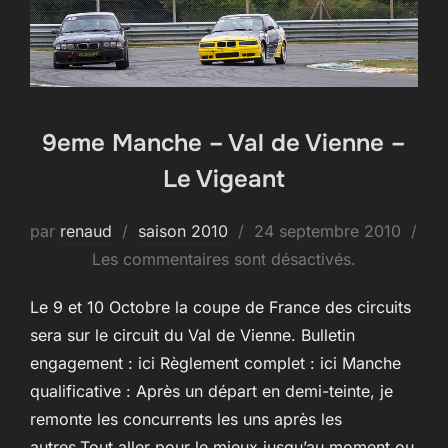
9eme Manche – Val de Vienne –
Le Vigeant
Publié
par
renaud
saison 2010
24 septembre 2010
le
Les commentaires sont désactivés.
Le 9 et 10 Octobre la coupe de France des circuits
sera sur le circuit du Val de Vienne. Bulletin
engagement : ici Règlement complet : ici Manche
qualificative : Après un départ en demi-teinte, je
remonte les concurrents les uns après les
autres.Tout aller pour le mieux jusqu’au moment ou