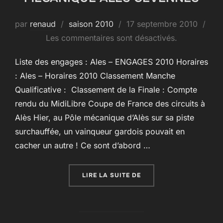
Publié
par
renaud
saison 2010
17 septembre 2010
le
Les commentaires sont désactivés.
Liste des engages : Ales – ENGAGES 2010 Horaires
: Ales – Horaires 2010 Classement Manche
Qualificative : Classement de la Finale : Compte
rendu du MidiLibre Coupe de France des circuits à
Alès Hier, au Pôle mécanique d’Alès sur sa piste
surchauffée, un vainqueur gardois pouvait en
cacher un autre ! Ce sont d’abord …
« 8EME MANCHE – ALES
LIRE LA SUITE DE