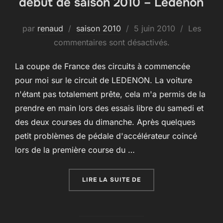
debut de saison 2010 – Ledenon
Publié
par
renaud
saison 2010
5 juin 2010
Les
le
commentaires sont désactivés.
La coupe de France des circuits à commencée
pour moi sur le circuit de LEDENON. La voiture
n'étant pas totalement prête, cela m'a permis de la
prendre en main lors des essais libre du samedi et
des deux courses du dimanche. Après quelques
petit problèmes de pédale d'accélérateur coincé
lors de la première course du …
« DEBUT DE SAISON 201
LIRE LA SUITE DE