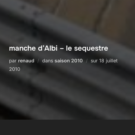
manche d’Albi – le sequestre
Publié
par
renaud
dans
saison 2010
sur
18 juillet
le
2010