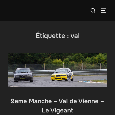
Aller
Rechercher :
au
PERM
contenu
Étiquette :
val
9eme Manche – Val de Vienne –
Le Vigeant