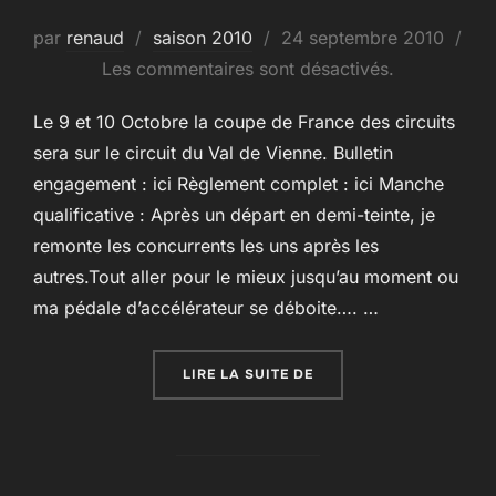
Publié
par
renaud
saison 2010
24 septembre 2010
le
Les commentaires sont désactivés.
Le 9 et 10 Octobre la coupe de France des circuits
sera sur le circuit du Val de Vienne. Bulletin
engagement : ici Règlement complet : ici Manche
qualificative : Après un départ en demi-teinte, je
remonte les concurrents les uns après les
autres.Tout aller pour le mieux jusqu’au moment ou
ma pédale d’accélérateur se déboite…. …
« 9EME MANCHE – VAL D
LIRE LA SUITE DE