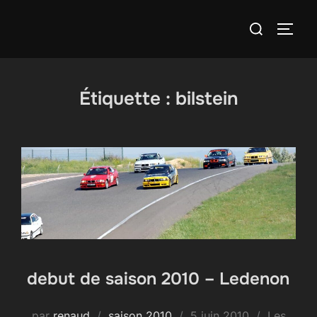
Aller
Rechercher :
au
PERM
contenu
Étiquette :
bilstein
debut de saison 2010 – Ledenon
Publié
par
renaud
saison 2010
5 juin 2010
Les