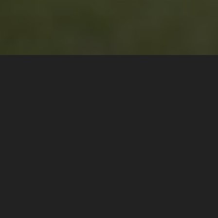
Le pôle d'attraction des
Lancée sous l'appellation
1980, la compétition qui 
sans vaciller pour rester l
français.