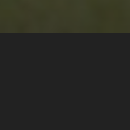
e Fédéral des Circuits
en
 a traversé les époques
les du sport automobile