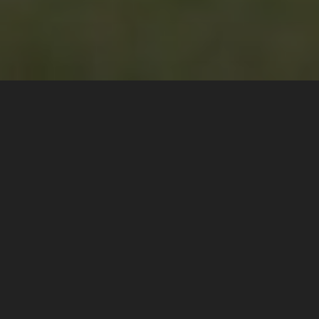
Coupe de France des Circuits
 amateurs
 "Interligues" dans les années 1970 avant de devenir
Trophé
porte aujourd'hui le nom de
Coupe de France des Circuits
,
'une des disciplines les plus attractives et les plus convivia