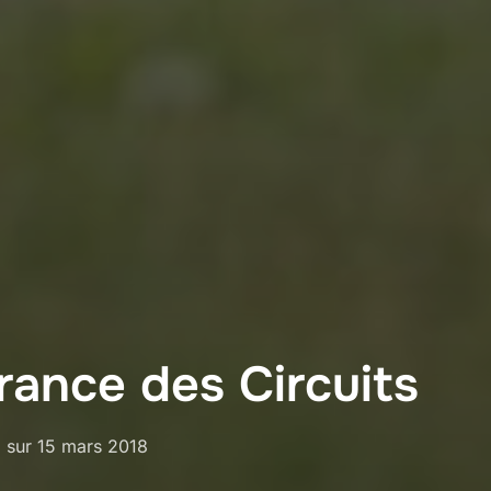
ance des Circuits
Publié
sur
15 mars 2018
le