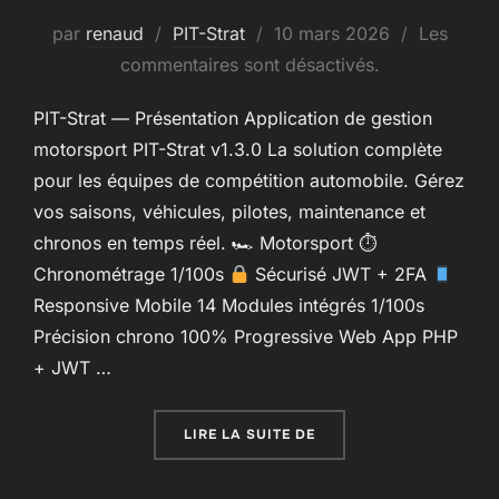
Publié
par
renaud
PIT-Strat
10 mars 2026
Les
le
commentaires sont désactivés.
PIT-Strat — Présentation Application de gestion
motorsport PIT-Strat v1.3.0 La solution complète
pour les équipes de compétition automobile. Gérez
vos saisons, véhicules, pilotes, maintenance et
chronos en temps réel. 🏎 Motorsport ⏱
Chronométrage 1/100s
Sécurisé JWT + 2FA
Responsive Mobile 14 Modules intégrés 1/100s
Précision chrono 100% Progressive Web App PHP
+ JWT …
« PIT-STRAT – LA SOL
LIRE LA SUITE DE