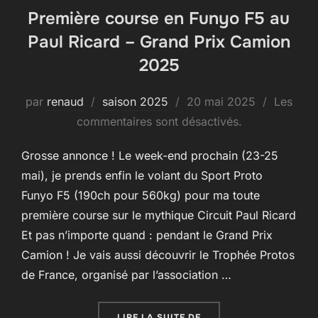
Première course en Funyo F5 au
Paul Ricard – Grand Prix Camion
2025
Publié
par
renaud
saison 2025
20 mai 2025
Les
le
commentaires sont désactivés.
Grosse annonce ! Le week-end prochain (23-25
mai), je prends enfin le volant du Sport Proto
Funyo F5 (190ch pour 560kg) pour ma toute
première course sur le mythique Circuit Paul Ricard
Et pas n’importe quand : pendant le Grand Prix
Camion ! Je vais aussi découvrir le Trophée Protos
de France, organisé par l’association …
« PREMIÈRE COURSE EN
LIRE LA SUITE DE