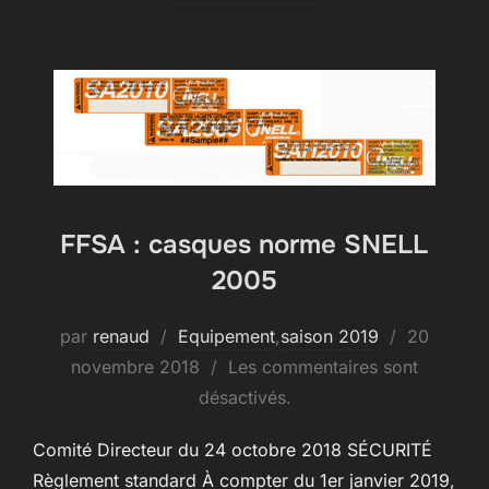
FFSA : casques norme SNELL
2005
Publié
par
renaud
Equipement
,
saison 2019
20
le
novembre 2018
Les commentaires sont
désactivés.
Comité Directeur du 24 octobre 2018 SÉCURITÉ
Règlement standard À compter du 1er janvier 2019,