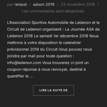
Publié
par
renaud
saison 2019
23 novembre 2018
le
Les commentaires sont désactivés.
L’Association Sportive Automobile de Lédenon et le
Circuit de Ledenon organisent : La Journée ASA de
Lédenon 2018 Le samedi 1er décembre 2018 Nous
mettrons à votre disposition le calendrier
prévisionnel 2019 du Circuit.Vous pouvez nous
joindre par mail pour toute question :
info@ledenon.com Vous trouverez ci-joint un
coupon-réponse à nous renvoyer, destiné à
quantifier le …
« JOURNÉE ROULAGE AS
LIRE LA SUITE DE