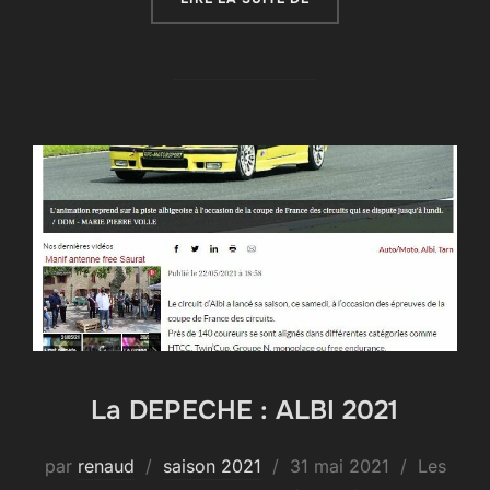
La DEPECHE : ALBI 2021
Publié
par
renaud
saison 2021
31 mai 2021
Les