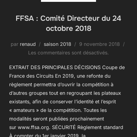
FFSA : Comité Directeur du 24
octobre 2018
Publié
par
renaud
saison 2018
9 novembre 2018
le
Les commentaires sont désactivés.
EXTRAIT DES PRINCIPALES DÉCISIONS Coupe de
France des Circuits En 2019, une refonte du
règlement permettra d’ouvrir la compétition à
d’autres groupes tout en regroupant les plateaux
existants, afin de conserver l’identité et l’esprit
« amateurs » de la compétition. Toutes les
modalités seront publiées prochainement
sur www.ffsa.org. SÉCURITÉ Règlement standard
À compter du 1er janvier 2019, la