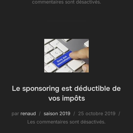
le
commentaires sont désactivés.
Le sponsoring est déductible de
vos impôts
Publié
par
renaud
saison 2019
25 octobre 2019
le
Les commentaires sont désactivés.