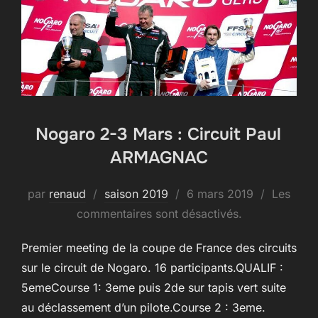
Nogaro 2-3 Mars : Circuit Paul
ARMAGNAC
Publié
par
renaud
saison 2019
6 mars 2019
Les
le
commentaires sont désactivés.
Premier meeting de la coupe de France des circuits
sur le circuit de Nogaro. 16 participants.QUALIF :
5emeCourse 1: 3eme puis 2de sur tapis vert suite
au déclassement d’un pilote.Course 2 : 3eme.