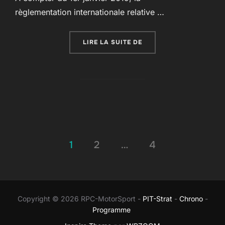
règlementation internationale relative …
« FFSA : COMITÉ DIREC
LIRE LA SUITE DE
Pagination
1
2
…
4
des
publications
Copyright © 2026 RPC-MotorSport -
PIT-Strat
-
Chrono
-
Programme