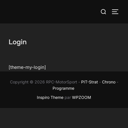
Aller
Rechercher :
au
PERM
contenu
Login
[theme-my-login]
Copyright © 2026 RPC-MotorSport -
PIT-Strat
-
Chrono
-
Programme
Inspiro Theme
par
WPZOOM