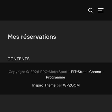
Aller
Rechercher :
au
PERM
contenu
Mes réservations
CONTENTS
Copyright © 2026 RPC-MotorSport -
PIT-Strat
-
Chrono
-
Programme
Inspiro Theme
par
WPZOOM